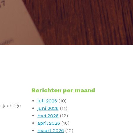
Berichten per maand
juli 2026
(10)
 jachtige
juni 2026
(11)
mei 2026
(12)
april 2026
(16)
maart 2026
(12)