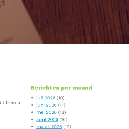
Berichten per maand
juli 2026
(10)
 dit thema
juni 2026
(11)
mei 2026
(12)
april 2026
(16)
maart 2026
(12)