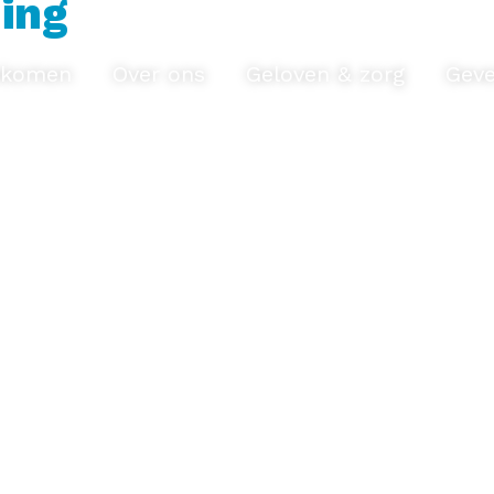
ning
komen
Over ons
Geloven & zorg
Gev