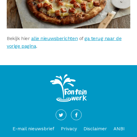
Bekijk hier
alle nieuwsberichten
of
ga terug naar de
vorige pagina
.
E-mail nieuwsbrief
Privacy
Disclaimer
ANBI