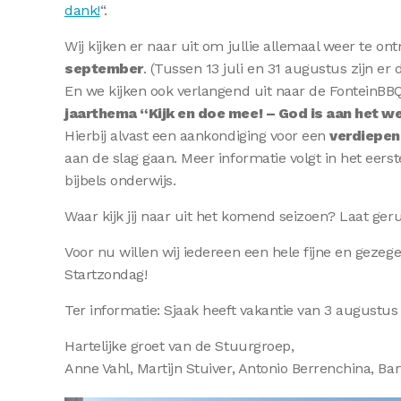
dank!
“.
Wij kijken er naar uit om jullie allemaal weer te o
september
. (Tussen 13 juli en 31 augustus zijn er
En we kijken ook verlangend uit naar de FonteinBBQ
jaarthema “Kijk en doe mee! – God is aan het w
Hierbij alvast een aankondiging voor een
verdiepen
aan de slag gaan. Meer informatie volgt in het eer
bijbels onderwijs.
Waar kijk jij naar uit het komend seizoen? Laat geru
Voor nu willen wij iedereen een hele fijne en geze
Startzondag!
Ter informatie: Sjaak heeft vakantie van 3 augustu
Hartelijke groet van de Stuurgroep,
Anne Vahl, Martijn Stuiver, Antonio Berrenchina, Ba