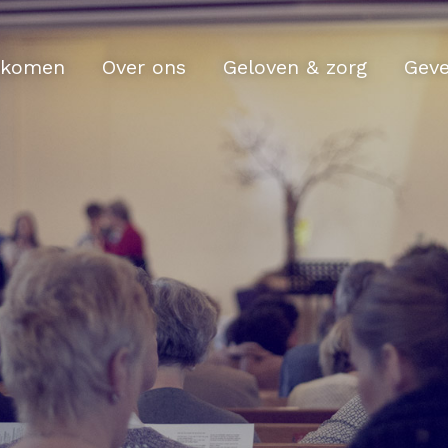
komen
Over ons
Geloven & zorg
Gev