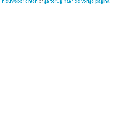
e nieuwsberichten
of
ga terug naar de vorige pagina
.