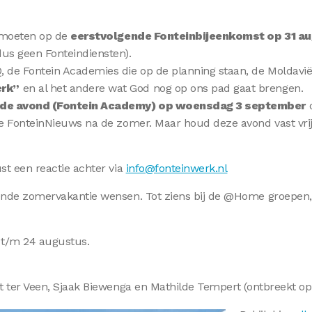
ntmoeten op de
eerstvolgende Fonteinbijeenkomst op 31 a
 dus geen Fonteindiensten).
, de Fontein Academies die op de planning staan, de Moldavië 
erk”
en al het andere wat God nog op ons pad gaat brengen.
de avond (Fontein Academy) op woensdag 3 september
o
ste FonteinNieuws na de zomer. Maar houd deze avond vast vrij
st een reactie achter via
info@fonteinwerk.nl
gende zomervakantie wensen. Tot ziens bij de @Home groepen,
s t/m 24 augustus.
rt ter Veen, Sjaak Biewenga en Mathilde Tempert (ontbreekt op