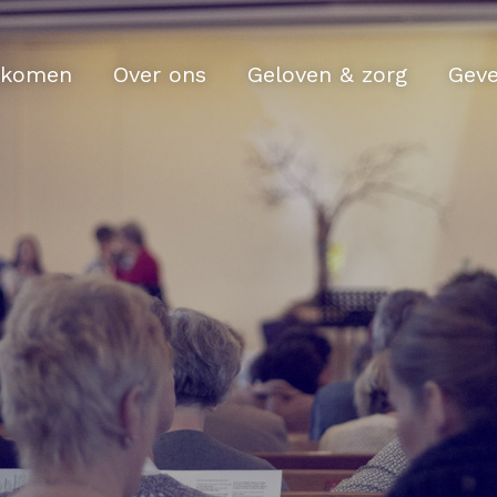
komen
Over ons
Geloven & zorg
Gev