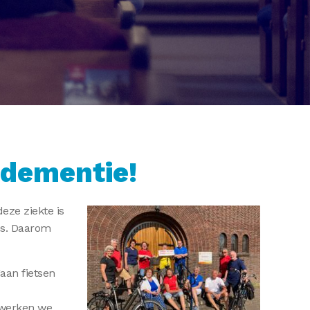
 dementie!
ze ziekte is
ns. Daarom
aan fietsen
o werken we