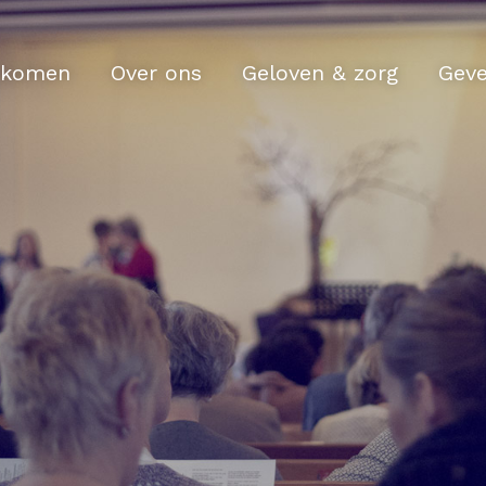
komen
Over ons
Geloven & zorg
Gev