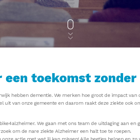
r een toekomst zonder
wijk hebben dementie. We merken hoe groot de impact van de
eel uit van onze gemeente en daarom raakt deze ziekte ook o
ike4alzheimer. We gaan met ons team de uitdaging aan en g
erzoek om de nare ziekte Alzheimer een halt toe te roepen.
onze actie met wat jij kan missen! Alle beetjes helpen en z