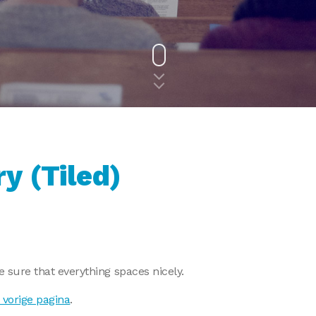
y (Tiled)
e sure that everything spaces nicely.
 vorige pagina
.