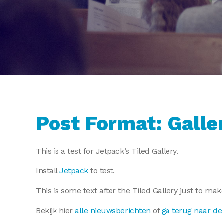
Post Format: Galler
This is a test for Jetpack’s Tiled Gallery.
Install
Jetpack
to test.
This is some text after the Tiled Gallery just to mak
Bekijk hier
alle nieuwsberichten
of
ga terug naar de