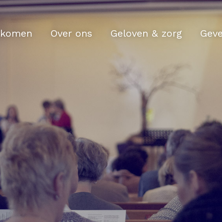
komen
Over ons
Geloven & zorg
Gev