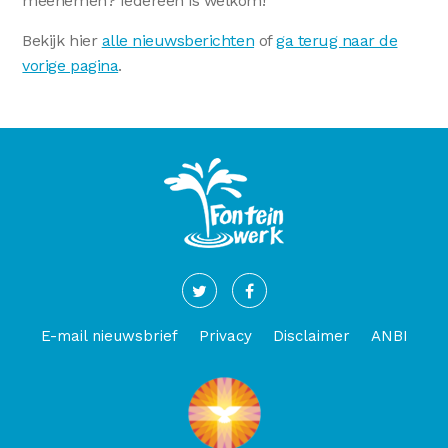
meenemen? Iedereen is welkom!
Bekijk hier
alle nieuwsberichten
of
ga terug naar de
vorige pagina
.
E-mail nieuwsbrief
Privacy
Disclaimer
ANBI