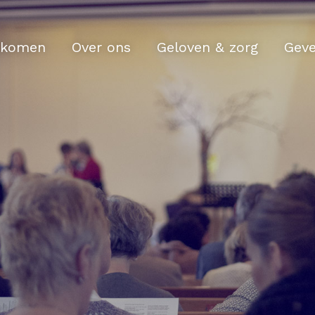
komen
Over ons
Geloven & zorg
Gev