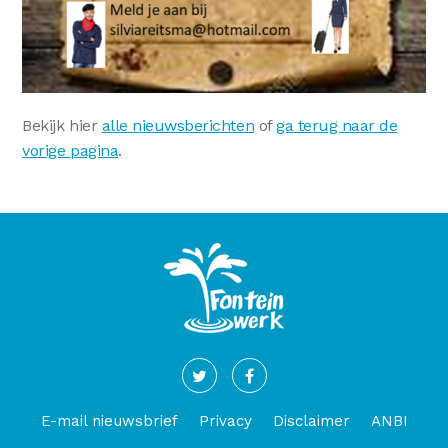
Bekijk hier
alle nieuwsberichten
of
ga terug naar de
vorige pagina
.
E-mail nieuwsbrief
Privacy
Disclaimer
ANBI