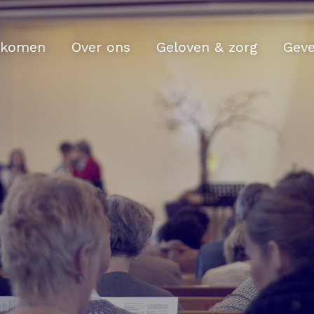
komen
Over ons
Geloven & zorg
Gev