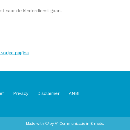
nst naar de kinderdienst gaan.
 vorige pagina
.
ef
Privacy
Disclaimer
ANBI
Made with
by
V1 Communicatie
in Ermelo.