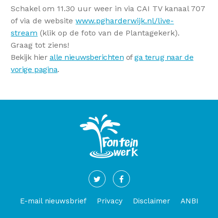
Schakel om 11.30 uur weer in via CAI TV kanaal 707
of via de website
www.pgharderwijk.nl/live-
stream
(klik op de foto van de Plantagekerk).
Graag tot ziens!
Bekijk hier
alle nieuwsberichten
of
ga terug naar de
vorige pagina
.
E-mail nieuwsbrief
Privacy
Disclaimer
ANBI