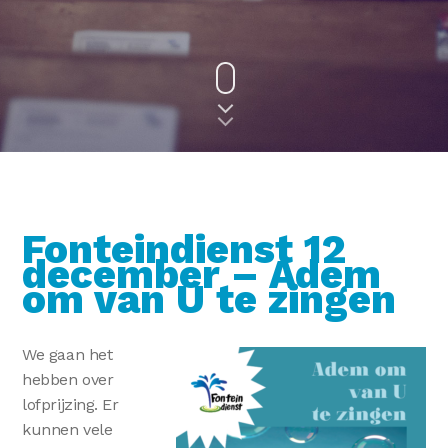
Fonteindienst 12
december – Adem
om van U te zingen
We gaan het
hebben over
lofprijzing. Er
kunnen vele