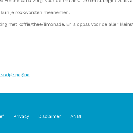
De Fonteinband zorgt voor de muziek. De dienst begint zoals a
ank kun je rookworsten meenemen.
ing met koffie/thee/limonade. Er is oppas voor de aller kleins
 vorige pagina
.
ef
Privacy
Disclaimer
ANBI