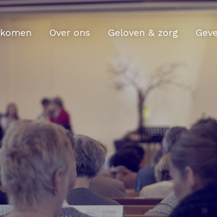
komen
Over ons
Geloven & zorg
Gev