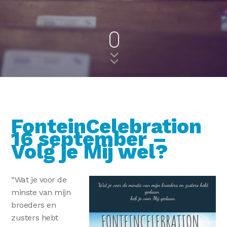
FonteinCelebration
16 september –
Volg je Mij wel?
“Wat je voor de
minste van mijn
broeders en
zusters hebt