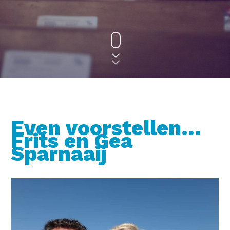
Even voorstellen…
Frits en Gea
Sparnaaij