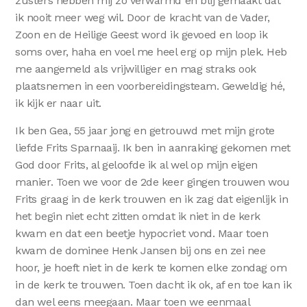
zusters hebben mij zo verwarmd en blij gemaakt dat
ik nooit meer weg wil. Door de kracht van de Vader,
Zoon en de Heilige Geest word ik gevoed en loop ik
soms over, haha en voel me heel erg op mijn plek. Heb
me aangemeld als vrijwilliger en mag straks ook
plaatsnemen in een voorbereidingsteam. Geweldig hé,
ik kijk er naar uit.
Ik ben Gea, 55 jaar jong en getrouwd met mijn grote
liefde Frits Sparnaaij. Ik ben in aanraking gekomen met
God door Frits, al geloofde ik al wel op mijn eigen
manier. Toen we voor de 2de keer gingen trouwen wou
Frits graag in de kerk trouwen en ik zag dat eigenlijk in
het begin niet echt zitten omdat ik niet in de kerk
kwam en dat een beetje hypocriet vond. Maar toen
kwam de dominee Henk Jansen bij ons en zei nee
hoor, je hoeft niet in de kerk te komen elke zondag om
in de kerk te trouwen. Toen dacht ik ok, af en toe kan ik
dan wel eens meegaan. Maar toen we eenmaal