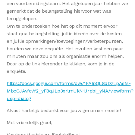
een voorbereidingsteam. Het afgelopen jaar hebben we
gemerkt dat de belangstelling hiervoor wat was
teruggelopen.
Om te onderzoeken hoe het op dit moment ervoor
staat qua belangstelling, jullie ideeën over de kosten,
en jullie opmerkingen/toevoegingen/verbeterpunten,
houden we deze enquête. Het invullen kost een paar
minuten maar zou ons als organisatie enorm helpen.
Door op de link hieronder te klikken, kom je in de
enquête.
https://docs.google.com/forms/d/e/1FAIpQLSdDzLpAs1s-
MbcCJAvfovY2_yF8qJLp3xrlmUkN1JrpbI_yNA/viewform?
usp=dialog
Alvast hartelijk bedankt voor jouw genomen moeite!
Met vriendelijk groet,
Voorbereidingsteam FonteinEvent.