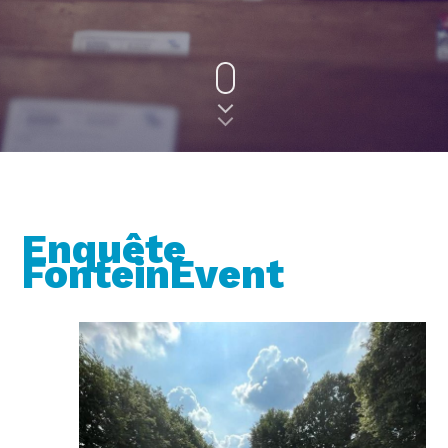
Enquête
FonteinEvent