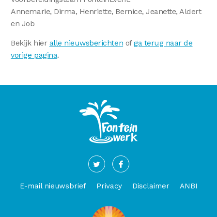
Annemarie, Dirma, Henriette, Bernice, Jeanette, Aldert
en Job
Bekijk hier
alle nieuwsberichten
of
ga terug naar de
vorige pagina
.
E-mail nieuwsbrief
Privacy
Disclaimer
ANBI