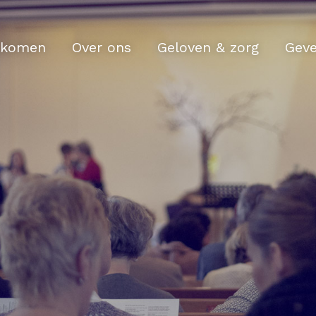
komen
Over ons
Geloven & zorg
Gev