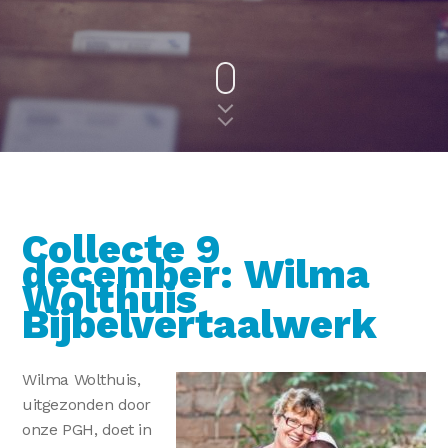
Collecte 9
december: Wilma
Wolthuis
Bijbelvertaalwerk
Wilma Wolthuis,
uitgezonden door
onze PGH, doet in