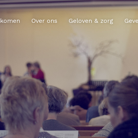
komen
Over ons
Geloven & zorg
Gev