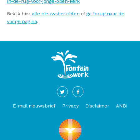
in-de-rug-voor-jonge-open-kerk
Bekijk hier
alle nieuwsberichten
of
ga terug naar de
vorige pagina
.
E-mail nieuwsbrief
Privacy
Disclaimer
ANBI