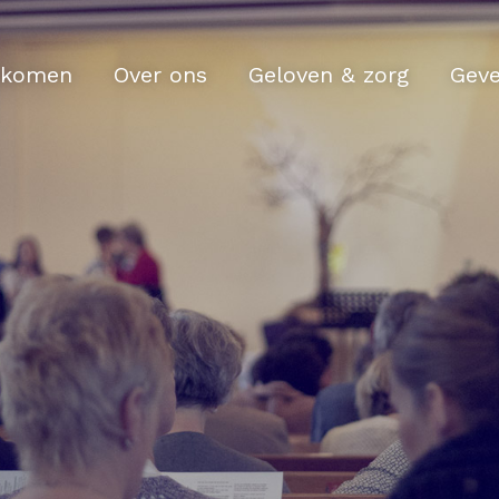
komen
Over ons
Geloven & zorg
Gev