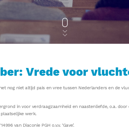
ber: Vrede voor vlucht
het nog niet altijd pais en vree tussen Nederlanders en de vl
htergrond in voor verdraagzaamheid en naastenliefde, o.a. doo
plaatselijke werk.
4996 van Diaconie PGH o.v.v. ‘Gave’.