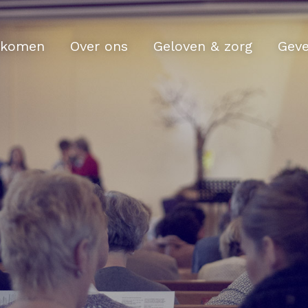
komen
Over ons
Geloven & zorg
Gev