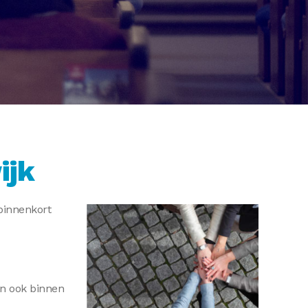
ijk
binnenkort
an ook binnen