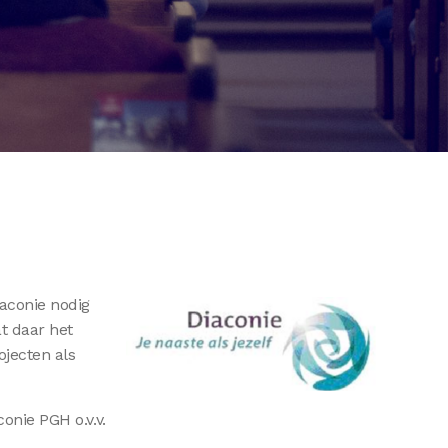
iaconie nodig
t daar het
ojecten als
onie PGH o.v.v.