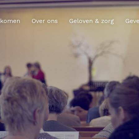
komen
Over ons
Geloven & zorg
Gev