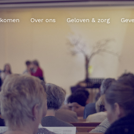
komen
Over ons
Geloven & zorg
Gev