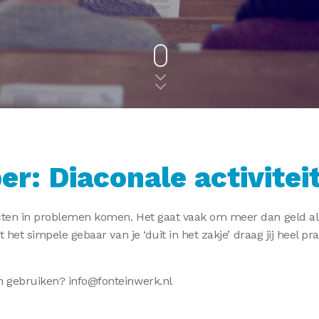
er: Diaconale activite
jecten in problemen komen. Het gaat vaak om meer dan geld a
 het simpele gebaar van je ‘duit in het zakje’ draag jij heel pr
en gebruiken? info@fonteinwerk.nl