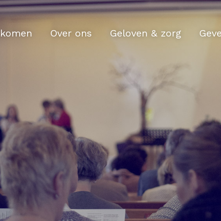
komen
Over ons
Geloven & zorg
Gev