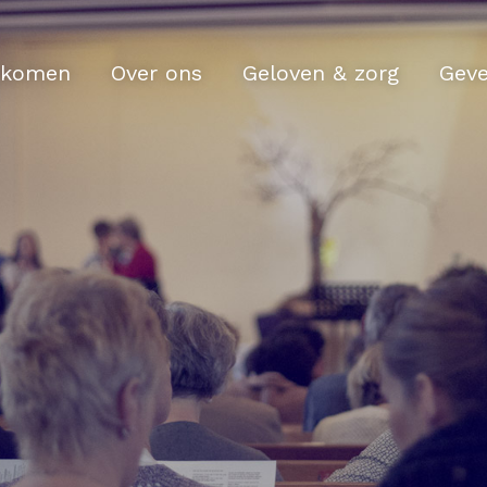
komen
Over ons
Geloven & zorg
Gev