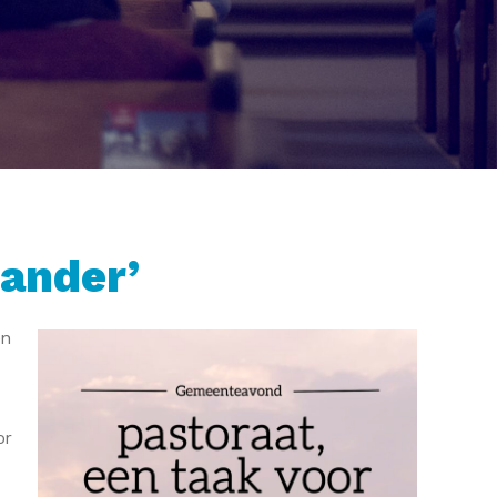
 ander’
en
or