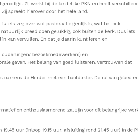
tgenodigd. Zij werkt bij de landelijke PKN en heeft verschillen
Zij spreekt hierover door het hele land.
 ik iets zeg over wat pastoraat eigenlijk is, wat het ook
atuurlijk breed doen gelukkig, ook buiten de kerk. Dus iets
l in kan vervullen. En dat je daarin kunt leren en
en/ ouderlingen/ bezoekmedewerkers) en
rale gaven. Het belang van goed luisteren, vertrouwen dat
iets namens de Herder met een hoofdletter. De rol van gebed e
matief en enthousiasmerend zal zijn voor dit belangrijke werk
.45 uur (inloop 19.15 uur, afsluiting rond 21.45 uur) in de P