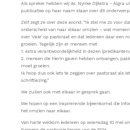
Als spreker hebben wij ds. Nynke Dijkstra – Algra ui
publicaties op haar naam staan over dit onderwerp. 
Zelf zegt ze over deze avond: “Ik stel me zo voor dat
onderscheid van naar elkaar omzien – wat mensen n
over ‘visie’ op pastoraat en dat iedereen daar een ro
groeien. Tegelijk zijn er mensen met
1. extra verantwoordelijkheid in dezen (predikant
2. mensen die hierin gaven hebben ontvangen, pasto
moet groeien.
Ik hoop dus ook iets te zeggen over pastoraat als 
schriftlezing.”
We zullen ook met elkaar in gesprek gaan.
We hopen op een inspirerende bijeenkomst die infor
het omzien naar elkaar.
Van harte welkom iedereen op woensdag 10 mei om 19
Namens de pastorale teams van de PGH.