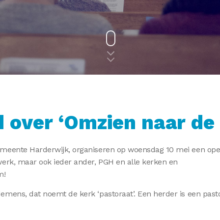
 over ‘Omzien naar de
emeente Harderwijk, organiseren op woensdag 10 mei een op
werk, maar ook ieder ander, PGH en alle kerken en
m!
emens, dat noemt de kerk ‘pastoraat’. Een herder is een past