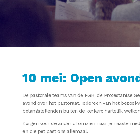
10 mei: Open avond
De pastorale teams van de PGH, de Protestantse G
avond over het pastoraat. Iedereen van het bezoek
belangstellenden buiten de kerken: hartelijk welko
Zorgen voor de ander of omzien naar je naaste med
en die pet past ons allemaal.