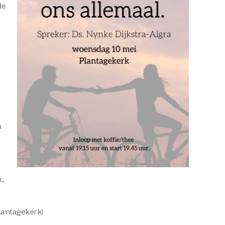
de
n
,
lantagekerk!