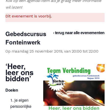
Klik op een agenda-item als je graag meer informatie
wil lezen!
Dit evenement is voorbij.
Gebedscursus
‹ terug naar alle evenementen
Fonteinwerk
Op maandag 25 november 2019, van 20:00 tot 22:00
‘Heer,
leer ons
bidden’
Doelen
je eigen
persoonlijke