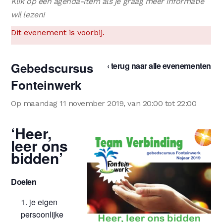
Klik op een agenda-item als je graag meer informatie
wil lezen!
Dit evenement is voorbij.
Gebedscursus
‹ terug naar alle evenementen
Fonteinwerk
Op maandag 11 november 2019, van 20:00 tot 22:00
‘Heer,
leer ons
bidden’
Doelen
je eigen
persoonlijke