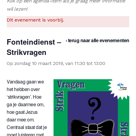
Klik op een agenda-item als je graag meer informatie
wil lezen!
Dit evenement is voorbij.
Fonteindienst –
‹ terug naar alle evenementen
Strikvragen
Op zondag 10 maart 2019, van 11:30 tot 13:00
Vandaag gaan we
het hebben over
‘strikvragen’. Hoe
ga je daarmee om,
hoe gaat Jezus
daar mee om.
Centraal staat dat je
moet luisteren met