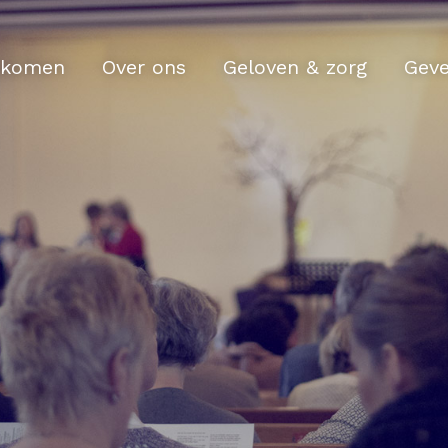
komen
Over ons
Geloven & zorg
Gev