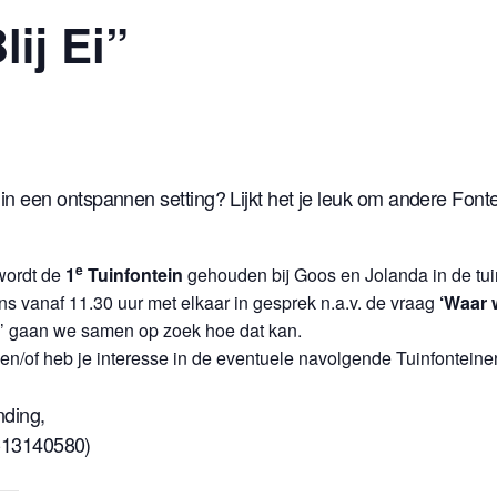
lij Ei”
in een ontspannen setting? Lijkt het je leuk om andere Fonte
e
wordt de
1
Tuinfontein
gehouden bij Goos en Jolanda in de tu
s vanaf 11.30 uur met elkaar in gesprek n.a.v. de vraag
‘Waar 
blij’ gaan we samen op zoek hoe dat kan.
jn en/of heb je interesse in de eventuele navolgende Tuinfontei
ding,
-13140580)